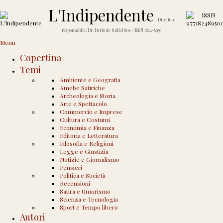
L'Indipendente
Direttore
Home
›
Vedi tutti gli articoli di Marcella Garau
responsabile: Dr. Dario de Judicibus – ISSN 1824-8950
Archivio degli Autori per
Menu
Marcella Garau
Copertina
Temi
Un passo verso l’altro
Ambiente e Geografia
Amebe Satiriche
Pubblicato il
6 Ottobre 2006
da
Marcella Garau
—
Nessun Commento ↓
Archeologia e Storia
Alcune settimane fa si è spento lo scrittore egiziano Nagib Mahfuz, primo
Arte e Spettacolo
scrittore arabo a ricevere, nel 1988, il premio Nobel per la letteratura, e per
Commercio e Imprese
questo divenuto subito caso letterario. Nei suoi romanzi, quasi tutti ambientati
Cultura e Costumi
al Cairo, Mahfuz
…
Economia e Finanza
Leggi altro ›
Editoria e Letteratura
Filosofia e Religioni
Legge e Giustizia
Notizie e Giornalismo
Pensieri
Politica e Società
CONFLITTO
CULTURA
ITA
LIBRI
MEDIAZIONE
NARRATIVA
Recensioni
NOBEL
ORIENTALISMO
PDF
SOCIETÀ
Satira e Umorismo
Cultura e Costumi
|
Editoria e Letteratura
|
Politica e Società
Scienza e Tecnologia
Sport e Tempo libero
Autori