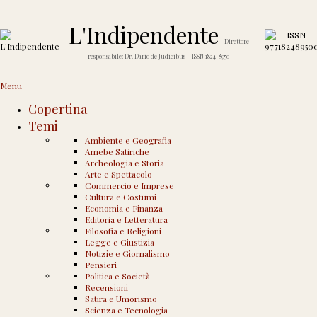
L'Indipendente
Direttore
responsabile: Dr. Dario de Judicibus – ISSN 1824-8950
Home
›
Notizie e Giornalismo
›
Esuberi a Go Go
Menu
Copertina
Esuberi a Go Go
Temi
Pubblicato il
10 Settembre 2008
da
Dario de Judicibus
—
1 Commento ↓
Ambiente e Geografia
Amebe Satiriche
Archeologia e Storia
C’è una cosa che non
Arte e Spettacolo
Commercio e Imprese
capisco dell’intricata
Cultura e Costumi
vicenda «Alitalia».
Economia e Finanza
Editoria e Letteratura
Filosofia e Religioni
Legge e Giustizia
Il 28 marzo 2008 i
giornali
riportavano:
Notizie e Giornalismo
Pensieri
Politica e Società
Recensioni
Satira e Umorismo
Confermati i 2.100 esuberi … sarebbero così distribuiti:
Scienza e Tecnologia
1.620 per Alitalia Fly e 500 per Alitalia Servizi. Nel