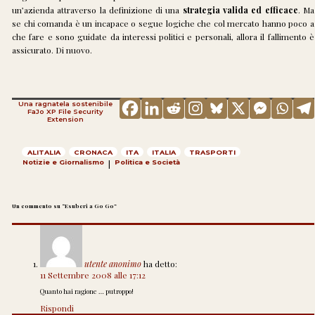
un’azienda attraverso la definizione di una
strategia valida ed efficace
. Ma
se chi comanda è un incapace o segue logiche che col mercato hanno poco a
che fare e sono guidate da interessi politici e personali, allora il fallimento è
assicurato. Di nuovo.
Una ragnatela sostenibile
FaJo XP File Security
Extension
ALITALIA
CRONACA
ITA
ITALIA
TRASPORTI
Notizie e Giornalismo
|
Politica e Società
Un commento su “
Esuberi a Go Go
”
utente anonimo
ha detto:
11 Settembre 2008 alle 17:12
Quanto hai ragione … putroppo!
Rispondi