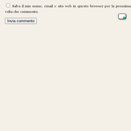
Salva il mio nome, email e sito web in questo browser per la prossima
volta che commento.
Articoli recenti
Un granello alla volta
Schermo nero con Claude Desktop su Windows 11
Mediterraneo rovente
Ripensare il territorio per rendere più vivibili le città
Tutte le donne dell’Odissea
Commenti recenti