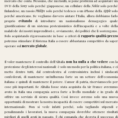
mercato che conta. Nessuno, che mi risulti, si pone problemi ad acquistare un
DVD della
Sony
solo perché giapponese, un cellulare della
Nokia
solo perché
finlandese, un rasoio
Philips
solo perché tedesco o un iPhone della
Apple
solo
perché americano. Se vogliamo davvero aiutare l’Italia, allora dobbiamo farlo
proprio
evitando
di introdurre un nazionalismo demagogico quale
giustificazione di un sistema protezionistico dell’incapacità e a volte della
malafede dei nostri imprenditori e, ovviamente, dei politici che li sostengono.
Solo acquistando rigorosamente in base a criteri di
rapporto qualità/prezzo
potremo stimolare il Sistema Italia a essere abbastanza competitivo da saper
operare sul
mercato globale
.
Il voler mantenere il controllo dell’Alitalia
non ha nulla a che vedere
con la
protezione degli interessi nazionali: è solo un modo per la politica italiana, e ci
metto dentro tutti, dal centrodestra al centrosinistra inclusi i sindacati
confederati, di mantenere un’influenza forte su un settore dell’economia
italiana e quindi di mantenere il potere. L’amor di patria, riserviamocelo per
cose più importanti. Se Alitalia fosse stata acquisita da Air France avremmo
avuto in Italia una compagnia aerea forte a livello mondiale e in grado di
offrire un servizio di sicura qualità. Così invece avremo solo una nuova
opportunità di mostrare la nostra incapacità di essere competitivi sul mercato
internazionale. Non si vede infatti perché, solo tagliando stipendi e
penalizzando i lavoratori, la nuova compagnia dovrebbe ottenere risultati
migliori di quelli avuti in passato. È chi comanda che decreta il successo di