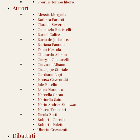
Sport e Tempo libero
documento si specifica che gli esuberi riguardano 507 piloti,
Autori
594 assistenti di volo, 121 dipendenti all’estero e 398 del
personale di terra in Italia. Il gruppo Air France-Klm “ha
Alessia Mangiola
scelto — si legge nel nuovo documento — come linea di
Barbara Parenti
condotta di non abbandonare nessun dipendente,
Claudio Severini
prevedendo “un forte piano di accompagnamento sociale”.
Consuelo Battistelli
Daniel Galfré
Dario de Judicibus
Doriana Pannuti
Il 28 agosto 2008 le
agenzie di stampa
riportavano:
Fabio Nestola
Gherardo Albano
Giorgio Ceccarelli
Giovanni Albano
Giuseppe Sturiale
Gordiano Lupi
Gli esuberi previsti dal piano per il salvataggio di Alitalia
Janusz Gawronski
saranno "meno di quelli che comportava la svendita" ad Air
Jole Rotello
France tentata dal governo Prodi. Lo sottolinea il presidente
Laura Manunta
del Consiglio, Silvio Berlusconi, leggendo una sua
Marcella Garau
dichiarazione a Palazzo Chigi.
Marinella Saiu
Mario Andrea Salluzzo
Matteo Tassinari
Qualche giorno fa leggo sulla
Repubblica
:
Nicola Zotti
Roberto Cereda
Roberto Poletti
Uberto Crescenti
Dibattuti