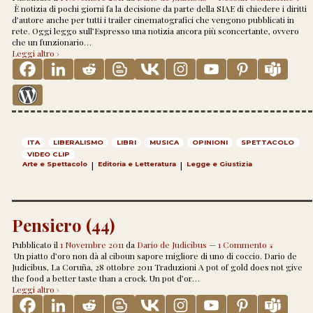
È notizia di pochi giorni fa la decisione da parte della SIAE di chiedere i diritti
d’autore anche per tutti i trailer cinematografici che vengono pubblicati in
rete. Oggi leggo sull’Espresso una notizia ancora più sconcertante, ovvero
che un funzionario
…
Leggi altro ›
ITA
LIBERALISMO
LIBRI
MUSICA
OPINIONI
SPETTACOLO
VIDEO CLIP
Arte e Spettacolo
|
Editoria e Letteratura
|
Legge e Giustizia
Pensiero (44)
Pubblicato il
1 Novembre 2011
da
Dario de Judicibus
—
1 Commento ↓
Un piatto d’oro non dà al ciboun sapore migliore di uno di coccio. Dario de
Judicibus, La Coruña, 28 ottobre 2011 Traduzioni A pot of gold does not give
the food a better taste than a crock. Un pot d’or
…
Leggi altro ›