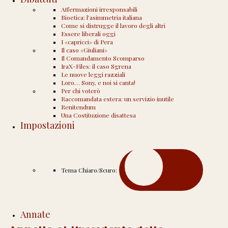
FISCO
GOVERNO
ITA
Affermazioni irresponsabili
Economia e Finanza
|
Politica e Società
Bioetica: l’asimmetria italiana
Come si distrugge il lavoro degli altri
Essere liberali oggi
I «capricci» di Pera
Il caso «Giuliani»
Pensiero (45)
Il Comandamento Scomparso
IraX-Files: il caso Sgrena
Pubblicato il
14 Novembre 2011
da
Dario de Judicibus
—
1 Commento ↓
Le nuove leggi razziali
Viviamo in un mondo dove si crede che l’equità sia bilanciare i privilegi
Loro… Sony, e noi si canta!
piuttosto che toglierli a tutti e lasciare solo il merito. Dario de Judicibus,
Per chi voterò
Segrate, 14 novembre 2011 Traduzioni We live in a world which believes that
Raccomandata estera: un servizio inutile
fairness
…
Renitendum
Leggi altro ›
Una Costituzione disattesa
Impostazioni
Tema Chiaro/Scuro:
CULTURA
DEU
ENG
ESP
ETICA
ITA
POR
PRIVILEGI
Cultura e Costumi
|
Pensieri
Annate