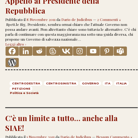
Appello al Presidente della
Repubblica
Pubblicato il
8 Novembre 2011
da
Dario de Judicibus
—
2 Commenti ↓
Spett.le Sig. Presidente, sembra ormai chiaro che l’attuale Governo non
possa andare avanti. Non altrettanto chiare sono tuttavia le alternative. C’è chi
parla di continuare con questa maggioranza ma sotto una guida diversa, chi
propone un Governo di salvezza nazionale
…
Leggi altro ›
CENTRODESTRA
CENTROSINISTRA
GOVERNO
ITA
ITALIA
PETIZIONE
Politica e Società
C’è un limite a tutto… anche alla
SIAE!
Pubblicato il
1 Novembre 2011
da
Dario de Judicibus
—
Nessun Commento ↓