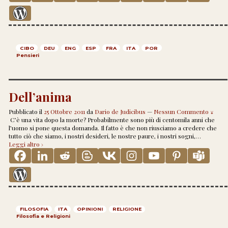
CIBO
DEU
ENG
ESP
FRA
ITA
POR
Pensieri
Dell’anima
Pubblicato il
25 Ottobre 2011
da
Dario de Judicibus
—
Nessun Commento ↓
C’è una vita dopo la morte? Probabilmente sono più di centomila anni che
l’uomo si pone questa domanda. Il fatto è che non riusciamo a credere che
tutto ciò che siamo, i nostri desideri, le nostre paure, i nostri sogni,
…
Leggi altro ›
FILOSOFIA
ITA
OPINIONI
RELIGIONE
Filosofia e Religioni