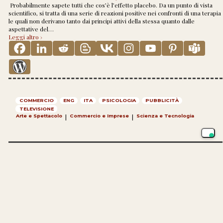
Probabilmente sapete tutti che cos’è l’effetto placebo. Da un punto di vista
scientifico, si tratta di una serie di reazioni positive nei confronti di una terapia
le quali non derivano tanto dai principi attivi della stessa quanto dalle
aspettative del
…
Leggi altro ›
COMMERCIO
ENG
ITA
PSICOLOGIA
PUBBLICITÀ
TELEVISIONE
Arte e Spettacolo
|
Commercio e Imprese
|
Scienza e Tecnologia
Buoni consigli
Pubblicato il
30 Settembre 2011
da
Dario de Judicibus
—
Nessun Commento ↓
Questa mattina Emma Marcegaglia, Presidente di Confindustria, ovvero la
principale associazione delle imprese manifatturiere e di servizi in Italia, ha
dichiarato di essere favorevole a un’imposta patrimoniale dell’1,5‰ su tutti i
patrimoni mobiliari e immobiliari delle persone fisiche con l’esenzione
…
Leggi altro ›