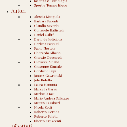
Scienza e Tecnologia
Sport e Tempo libero
Autori
Alessia Mangiola
Barbara Parenti
Claudio Severini
Consuelo Battistelli
AMAZON
ANNUNCI
EBOOK
EDITORIA
EPUB
ITA
Daniel Galfré
LETTERATURA
LIBRI
PUBBLICAZIONI
ROMA
Arte e Spettacolo
|
Commercio e Imprese
|
Editoria e Letteratura
Dario de Judicibus
Doriana Pannuti
Fabio Nestola
Gherardo Albano
Giorgio Ceccarelli
Equità fiscale
Giovanni Albano
Giuseppe Sturiale
Gordiano Lupi
Pubblicato il
28 Novembre 2011
da
Dario de Judicibus
—
1 Commento ↓
Janusz Gawronski
Il 18 novembre 2011, in una conferenza stampa a Montecitorio, il Presidente
Jole Rotello
del Consiglio Mario Monti ha detto: Faremo in modo che lo sforzo da fare,
Laura Manunta
fiscale e di ammodernamento, si richieda alle categorie che hanno meno dato
Marcella Garau
fin qui.
…
Marinella Saiu
Leggi altro ›
Mario Andrea Salluzzo
Matteo Tassinari
Nicola Zotti
Roberto Cereda
Roberto Poletti
Uberto Crescenti
Dibattuti