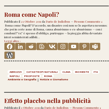
Roma come Napoli?
Pubblicato il
23 Ottobre 2011
da
Dario de Judicibus
—
Nessun Commento ↓
Roma come Napoli? D’accordo, un disastro così non se lo aspettava nessuno;
che poi in certe zone di Roma, causa abusivismo o ex-abusivismo — con i
condoni l’“ex” è spesso d’obbligo, purtroppo — la pioggia abbia devastato
interi seminterrati adibiti
…
Leggi altro ›
ABRUZZI
CATASTROFI NATURALI
CLIMA
INCHIESTE
ITA
NAPOLI
PROPOSTE
ROMA
Ambiente e Geografia
|
Notizie e Giornalismo
Effetto placebo nella pubblicità
Pubblicato il
2 Ottobre 2011
da
Dario de Judicibus
—
Nessun Commento ↓