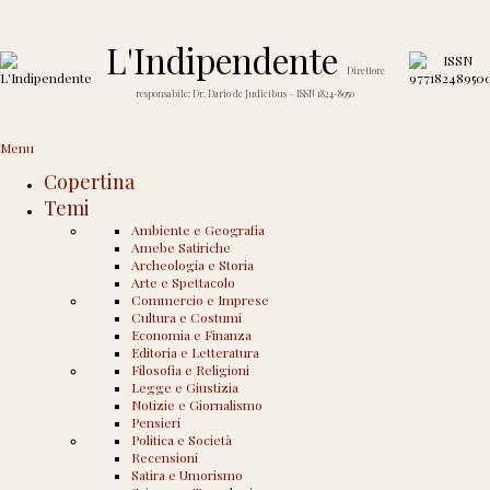
L'Indipendente
Direttore
responsabile: Dr. Dario de Judicibus – ISSN 1824-8950
Home
›
Articoli etichettati ita
Menu
Copertina
Temi
Archivio delle Etichette per
Ambiente e Geografia
Amebe Satiriche
ita
Archeologia e Storia
Arte e Spettacolo
Commercio e Imprese
Cultura e Costumi
Economia e Finanza
Delitto perfetto
Editoria e Letteratura
Filosofia e Religioni
Pubblicato il
15 Gennaio 2012
da
Dario de Judicibus
—
1 Commento ↓
Legge e Giustizia
Delitto Perfetto «Delitto perfetto» di Dario de Judicibus, 3ª edizione, 2012,
Notizie e Giornalismo
Amazon.it Incipit “Si tratta di un delitto.” Quando Albert aveva aperto la porta
Pensieri
della piccola mansarda nella quale abitava e che spuntava, come un’isoletta del
Politica e Società
Pacifico, in mezzo a
…
Recensioni
Leggi altro ›
Satira e Umorismo